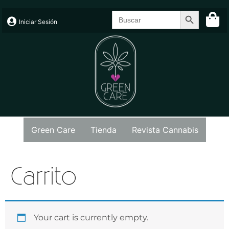
Search Butt
Search
for:
Iniciar Sesión
Green Care
Tienda
Revista Cannabis
Carrito
Your cart is currently empty.