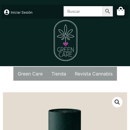
Search Butt
Search
for:
Iniciar Sesión
Green Care
Tienda
Revista Cannabis